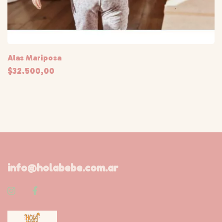
Alas Mariposa
$32.500,00
info@holabebe.com.ar