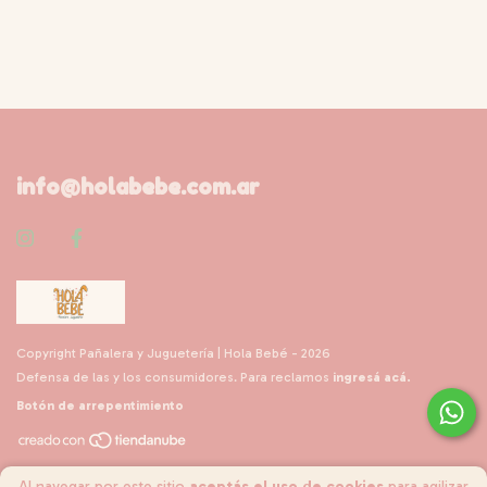
info@holabebe.com.ar
Copyright Pañalera y Juguetería | Hola Bebé - 2026
Defensa de las y los consumidores. Para reclamos
ingresá acá.
Botón de arrepentimiento
Al navegar por este sitio
aceptás el uso de cookies
para agilizar