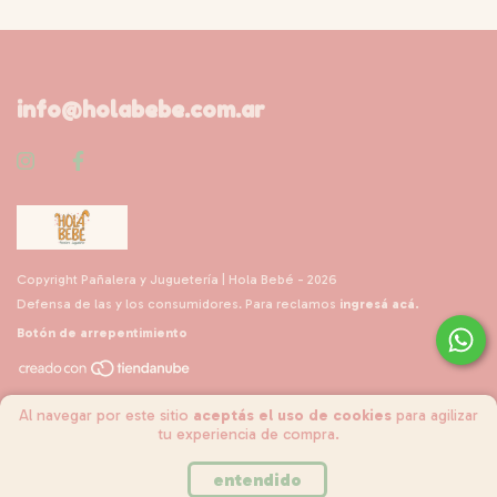
info@holabebe.com.ar
Copyright Pañalera y Juguetería | Hola Bebé - 2026
Defensa de las y los consumidores. Para reclamos
ingresá acá.
Botón de arrepentimiento
Al navegar por este sitio
aceptás el uso de cookies
para agilizar
tu experiencia de compra.
entendido