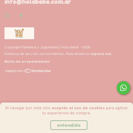
info@holabebe.com.ar
Copyright Pañalera y Juguetería | Hola Bebé - 2026
Defensa de las y los consumidores. Para reclamos
ingresá acá.
Botón de arrepentimiento
Al navegar por este sitio
aceptás el uso de cookies
para agilizar
tu experiencia de compra.
entendido